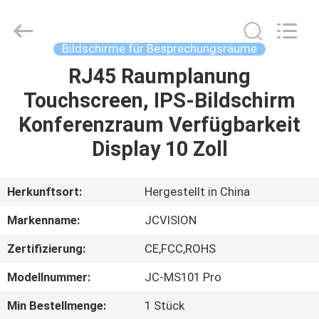
2026
Shenzhen
Junction
Interactive
Technology
Bildschirme für Besprechungsräume
Co.,
Ltd..
All
RJ45 Raumplanung
ZU
Rights
Reserved.
Touchscreen, IPS-Bildschirm
HAUSE
Konferenzraum Verfügbarkeit
PRODUKTE
Display 10 Zoll
ÜBER
Herkunftsort:
Hergestellt in China
UNS
Markenname:
JCVISION
Zertifizierung:
CE,FCC,ROHS
WERKSBESICHTIGUNG
Modellnummer:
JC-MS101 Pro
QUALITÄTSKONTROLLE
Min Bestellmenge:
1 Stück