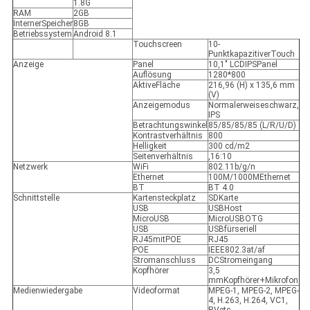
1.8G
RAM
2GB
InternerSpeicher
8GB
Betriebssystem
Android 8.1
Touchscreen
10-
PunktkapazitiverTouch
Anzeige
Panel
10,1" LCDIPSPanel
Auflösung
1280*800
AktiveFläche
216,96 (H) x 135,6 mm
(V)
Anzeigemodus
Normalerweiseschwarz,
IPS
Betrachtungswinkel
85/85/85/85 (L/R/U/D)
Kontrastverhältnis
800
Helligkeit
300 cd/m2
Seitenverhältnis
,16:10
Netzwerk
WiFi
802.11b/g/n
Ethernet
100M/1000MEthernet
BT
BT 4.0
Schnittstelle
Kartensteckplatz
SDKarte
USB
USBHost
MicroUSB
MicroUSBOTG
USB
USBfürseriell
RJ45mitPOE
RJ45
POE
IEEE802.3at/af
Stromanschluss
DCStromeingang
Kopfhörer
3,5
mmKopfhörer+Mikrofon
Medienwiedergabe
Videoformat
MPEG-1, MPEG-2, MPEG-
4, H.263, H.264, VC1,