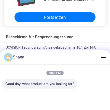
Verfügbarkeit Display 10 Zoll
Fortsetzen
Bildschirme für Besprechungsräume
JCVISION Tagungsraum Anzeigebildschirme 10,1 Zoll NFC
Tagungsraum Digital Signage
Shana
RJ45 Raumplanung Touchscreen, IPS-Bildschirm
Konferenzraum Verfügbarkeit Display 10 Zoll
6:53 PM
LED-Licht Konferenzraum Anzeigen, NFC Poe Meeting Room
Zeitplan Anzeige
Good day, what product are you looking for?
Beliebte Kategorien
Alle
Anzeige Der 
Digitale 