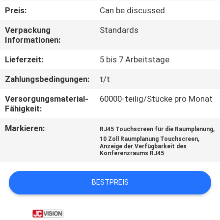
Preis:
Can be discussed
KONTAKT
Verpackung
Standards
MIT
Informationen:
UNS
Lieferzeit:
5 bis 7 Arbeitstage
Zahlungsbedingungen:
t/t
NACHRICHTEN
Versorgungsmaterial-
60000-teilig/Stücke pro Monat
Fähigkeit:
RECHTSSACHEN
Markieren:
,
RJ45 Touchscreen für die Raumplanung
,
10 Zoll Raumplanung Touchscreen
BITTE UM
Anzeige der Verfügbarkeit des
Konferenzraums RJ45
EIN
ANGEBOT
BESTPREIS
SITEMAP