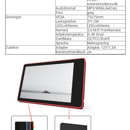
RVetc.,
unterstütztbiszu4K
Audioformat
MP3/WMA/AACetc.
Foto
jpeg
Sonstiges
VESA
75x75mm
Lautsprecher
2*1,5W
LEDLichtleiste
LEDLichtleiste
Kamera
2,0 M/P, Frontkamera
Arbeitstemperatur
0--40 Grad
Zertifikate
CE/FCC/RoHS
Sprache
Mehrsprachig
Zubehör
Adapter
Adapter, 12V/1,5A
Benutzerhandbuch
Ja