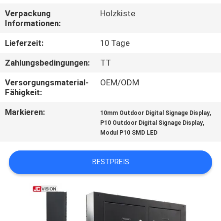
Verpackung
Holzkiste
KONTAKT
Informationen:
MIT
Lieferzeit:
10 Tage
UNS
Zahlungsbedingungen:
TT
Versorgungsmaterial-
OEM/ODM
NACHRICHTEN
Fähigkeit:
Markieren:
,
10mm Outdoor Digital Signage Display
RECHTSSACHEN
,
P10 Outdoor Digital Signage Display
Modul P10 SMD LED
BITTE UM
BESTPREIS
EIN
ANGEBOT
SITEMAP