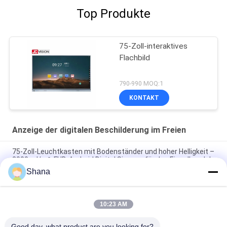
Top Produkte
75-Zoll-interaktives
Flachbild
790-990 MOQ:1
KONTAKT
Anzeige der digitalen Beschilderung im Freien
75-Zoll-Leuchtkasten mit Bodenständer und hoher Helligkeit –
2000 cd/m², FHD, Android Digital Signage für den Einzelhandel
Shana
65" 4K UHD-Hochhelligkeitswandleuchte Box 2000 nits, E-LED,
Android 11 für Outdoor-Einzelhandel und öffentliche Räume
10:23 AM
55" Ultra-Hochhelligkeits-Floor-Standing-Display für
gewerbliche Nutzung
Good day, what product are you looking for?