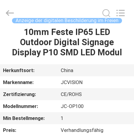
2026
Shenzhen
Junction
Interactive
Technology
Anzeige der digitalen Beschilderung im Freien
Co.,
Ltd..
All
10mm Feste IP65 LED
ZU
Rights
Reserved.
Outdoor Digital Signage
HAUSE
Display P10 SMD LED Modul
PRODUKTE
Herkunftsort:
China
ÜBER
Markenname:
JCVISION
UNS
Zertifizierung:
CE/ROHS
Modellnummer:
JC-OP100
WERKSBESICHTIGUNG
Min Bestellmenge:
1
QUALITÄTSKONTROLLE
Preis:
Verhandlungsfähig