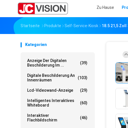
Zu Hause
Pr
Startseite
Produkte
Self-Service-Kiosk
18.5 21,5 Zol
Kategorien
Anzeige Der Digitalen
(39)
Beschilderung Im ...
Digitale Beschilderung An
(103)
Innenräumen
Lcd-Videowand-Anzeige
(29)
Intelligentes Interaktives
(60)
Whiteboard
Interaktiver
(46)
Flachbildschirm