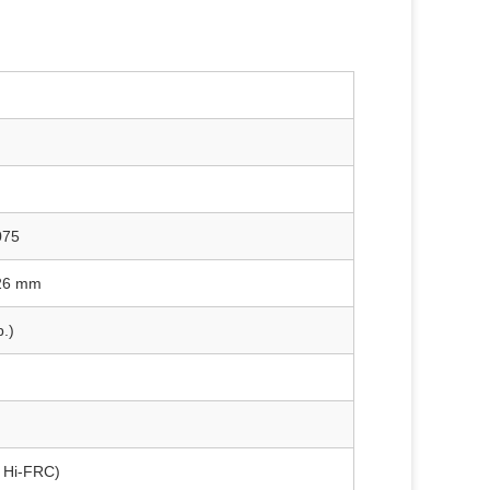
075
,26 mm
.)
+ Hi-FRC)