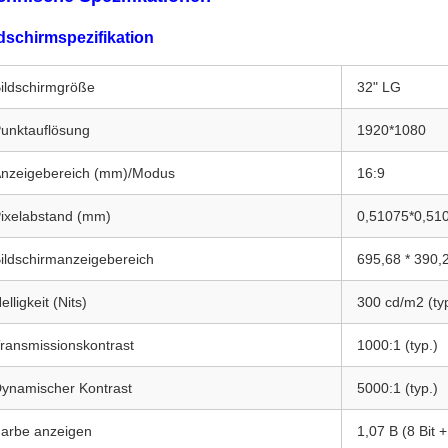
dschirmspezifikation
ildschirmgröße
32" LG
unktauflösung
1920*1080
nzeigebereich (mm)/Modus
16:9
ixelabstand (mm)
0,51075*0,51
ildschirmanzeigebereich
695,68 * 390
elligkeit (Nits)
300 cd/m2 (typ
ransmissionskontrast
1000:1 (typ.)
ynamischer Kontrast
5000:1 (typ.)
arbe anzeigen
1,07 B (8 Bit 