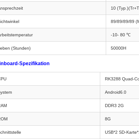
nsprechzeit
10 (Typ.)(Tr+T
ichtwinkel
89/89/89/89 (
rbeitstemperatur
-10- 80 ℃
eben (Stunden)
50000H
nboard-Spezifikation
CPU
RK3288 Quad-C
ystem
Android6.0
RAM
DDR3 2G
ROM
8G
chnittstelle
USB*2 SD-Karte*