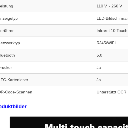
eistung
110 V ~ 260 V
nzeigetyp
LED-Bildschirma
erühren
Infrarot 10 Touch
etzwerktyp
RJ45/WIFI
luetooth
5,0
rucker
Ja
FC-Kartenleser
Ja
QR-Code-Scannen
Unterstützt OCR
oduktbilder