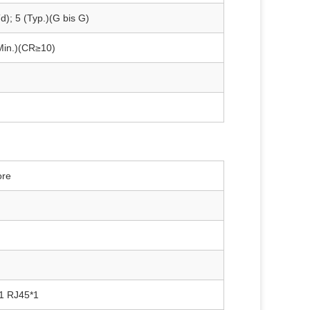
d); 5 (Typ.)(G bis G)
Min.)(CR≥10)
ore
1 RJ45*1