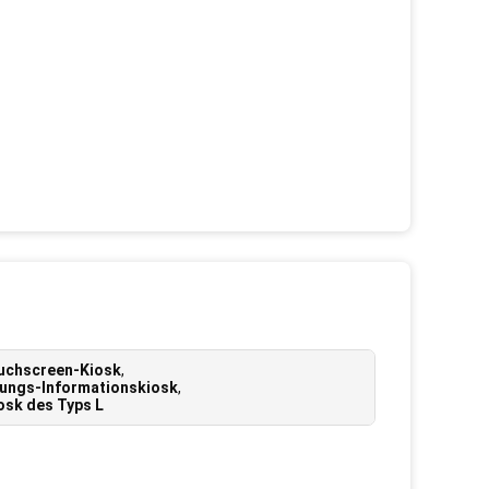
Touchscreen-Kiosk
,
nungs-Informationskiosk
,
iosk des Typs L