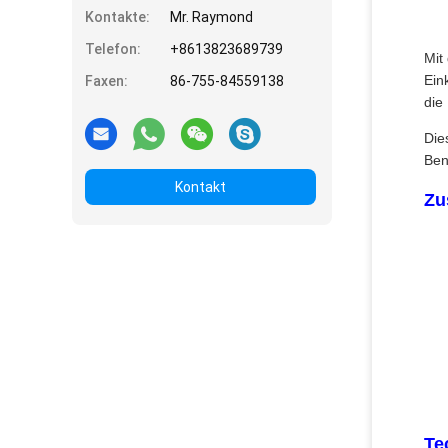
Kontakte:
Mr. Raymond
Telefon:
+8613823689739
Mit
Ein
Faxen:
86-755-84559138
die 
Die
Ben
Kontakt
Zu
Te