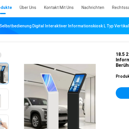
odukte
Über Uns
Kontakt Mit Uns
Nachrichten
Rechtss
l Selbstbedienung Digital Interaktiver Informationskiosk L Typ Verti
18.5 2
Infor
Berüh
Produk