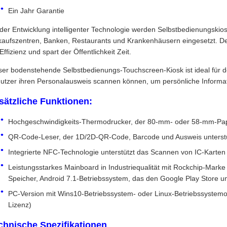
Ein Jahr Garantie
 der Entwicklung intelligenter Technologie werden Selbstbedienungski
kaufszentren, Banken, Restaurants und Krankenhäusern eingesetzt. Der
Effizienz und spart der Öffentlichkeit Zeit.
ser bodenstehende Selbstbedienungs-Touchscreen-Kiosk ist ideal für d
utzer ihren Personalausweis scannen können, um persönliche Informat
sätzliche Funktionen:
Hochgeschwindigkeits-Thermodrucker, der 80-mm- oder 58-mm-Papier
QR-Code-Leser, der 1D/2D-QR-Code, Barcode und Ausweis unterstüt
Integrierte NFC-Technologie unterstützt das Scannen von IC-Karten
Leistungsstarkes Mainboard in Industriequalität mit Rockchip-Ma
Speicher, Android 7.1-Betriebssystem, das den Google Play Store un
PC-Version mit Wins10-Betriebssystem- oder Linux-Betriebssystemop
Lizenz)
chnische Spezifikationen