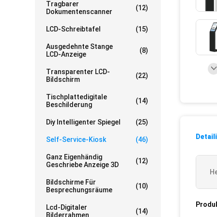
Tragbarer
(12)
Dokumentenscanner
LCD-Schreibtafel
(15)
Ausgedehnte Stange
(8)
LCD-Anzeige
Transparenter LCD-
(22)
Bildschirm
Tischplattedigitale
(14)
Beschilderung
Diy Intelligenter Spiegel
(25)
Detail
Self-Service-Kiosk
(46)
Ganz Eigenhändig
(12)
Geschriebe Anzeige 3D
He
Bildschirme Für
(10)
Besprechungsräume
Produ
Lcd-Digitaler
(14)
Bilderrahmen