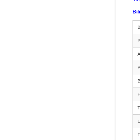
Bil
B
P
A
P
B
H
T
D
F