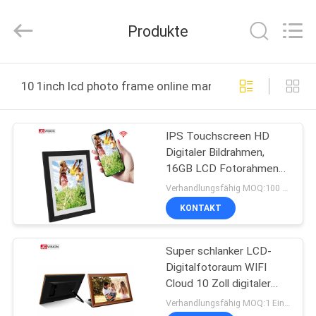
2026
Shenzhen
Junction
Produkte
Interactive
Technology
Co.,
Ltd..
All
ZU
Rights
10 1inch lcd photo frame online manufacture
Reserved.
HAUSE
IPS Touchscreen HD
PRODUKTE
Digitaler Bildrahmen,
16GB LCD Fotorahmen
ÜBER
Unterstützung APP 10,1
Verhandlungsfähig MOQ:100 Stück
Zoll
UNS
KONTAKT
Super schlanker LCD-
WERKSBESICHTIGUNG
Digitalfotoraum WIFI
Cloud 10 Zoll digitaler
QUALITÄTSKONTROLLE
Fotoraum
Verhandlungsfähig MOQ:1 Einheit