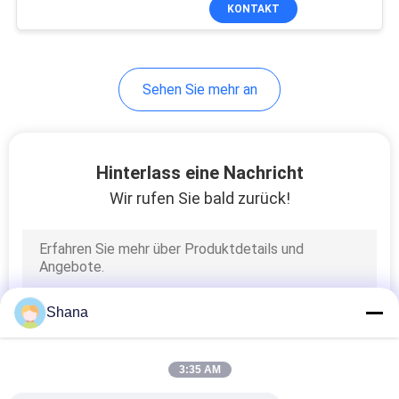
KONTAKT
KONTAKT
MIT
Sehen Sie mehr an
UNS
NACHRICHTEN
Hinterlass eine Nachricht
Wir rufen Sie bald zurück!
RECHTSSACHEN
BITTE UM
EIN
Shana
ANGEBOT
3:35 AM
SITEMAP