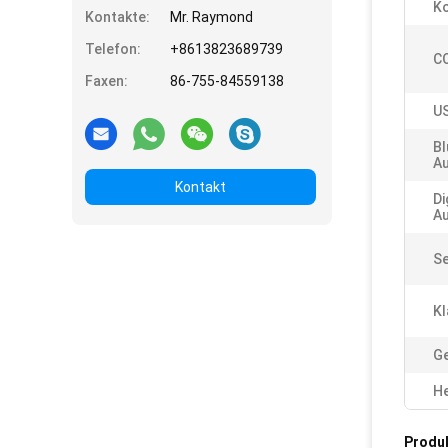
K
Kontakte:
Mr. Raymond
Telefon:
+8613823689739
CO
Faxen:
86-755-84559138
US
Bl
Au
Kontakt
Di
A
Se
Kl
Ge
He
Produ