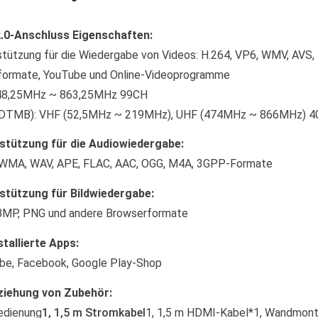
.0-Anschluss Eigenschaften:
stützung für die Wiedergabe von Videos: H.264, VP6, WMV, AVS
formate, YouTube und Online-Videoprogramme
48,25MHz ~ 863,25MHz 99CH
DTMB): VHF (52,5MHz ~ 219MHz), UHF (474MHz ~ 866MHz) 
stützung für die Audiowiedergabe:
WMA, WAV, APE, FLAC, AAC, OGG, M4A, 3GPP-Formate
stützung für Bildwiedergabe:
BMP, PNG und andere Browserformate
stallierte Apps:
be, Facebook, Google Play-Shop
ziehung von Zubehör:
edienung
1, 1,5 m Stromkabel
1, 1,5 m HDMI-Kabel*1, Wandmont