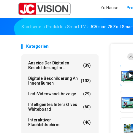
Zu Hause
Pr
Startseite
Produkte
Smart TV
JCVision 75 Zoll Smar
Kategorien
Anzeige Der Digitalen
(39)
Beschilderung Im ...
Digitale Beschilderung An
(103)
Innenräumen
Lcd-Videowand-Anzeige
(29)
Intelligentes Interaktives
(60)
Whiteboard
Interaktiver
(46)
Flachbildschirm