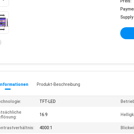
Preis:
Payme
Supply 
informationen
Produkt-Beschreibung
chnologie:
TFT-LED
Betrie
tsächliche
16:9
Helligk
flösung:
ntrastverhältnis:
4000:1
Blickwi