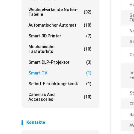
Hö
Wechselwirkende Noten-
(32)
Tabelle
Ge
Fü
Automatischer Automat
(10)
Ne
Smart 3D Printer
(7)
S
Mechanische
(10)
Tastaturkits
G
Smart DLP-Projektor
(3)
In
Smart TV
(1)
Fe
Selbst-Einrichtungskiosk
(1)
S
Cameras And
(10)
Accessories
C
R
Kontakte
AV