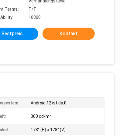
Verhandlungsfähig
nt Terms:
T/T
Ability:
10000
Bestpreis
Kontakt
bssystem:
Android 12 ist da.0
eit:
300 cd/m²
nkel:
178° (H) x 178° (V)