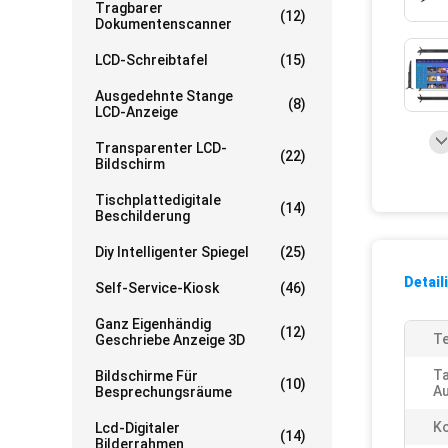
Tragbarer
(12)
Dokumentenscanner
LCD-Schreibtafel
(15)
Ausgedehnte Stange
(8)
LCD-Anzeige
Transparenter LCD-
(22)
Bildschirm
Tischplattedigitale
(14)
Beschilderung
Diy Intelligenter Spiegel
(25)
Detail
Self-Service-Kiosk
(46)
Ganz Eigenhändig
(12)
Te
Geschriebe Anzeige 3D
Ta
Bildschirme Für
(10)
Au
Besprechungsräume
Ko
Lcd-Digitaler
(14)
Bilderrahmen