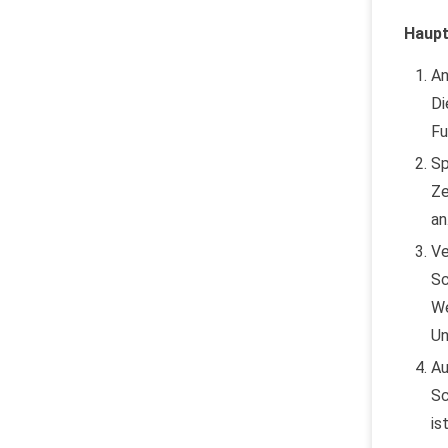
Haup
An
Di
Fu
Sp
Ze
an
Ve
Sc
We
Un
Au
Sc
is