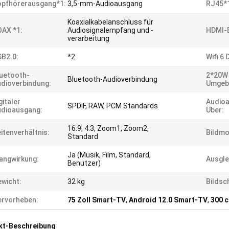
opfhörerausgang*1:
3,5-mm-Audioausgang
RJ45*
Koaxialkabelanschluss für
AX *1:
Audiosignalempfang und -
HDMI-E
verarbeitung
B2.0:
*2
Wifi 6
uetooth-
2*20W
Bluetooth-Audioverbindung
dioverbindung:
Umgeb
gitaler
Audio
SPDIF, RAW, PCM Standards
udioausgang:
Über:
16:9, 4:3, Zoom1, Zoom2,
itenverhältnis:
Bildmo
Standard
Ja (Musik, Film, Standard,
angwirkung:
Ausgle
Benutzer)
wicht:
32 kg
Bilds
rvorheben:
75 Zoll Smart-TV
,
Android 12.0 Smart-TV
,
300 
kt-Beschreibung