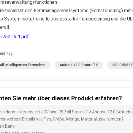
räteverwaltungsfunktionen
nktionalität des Fernmanagementsystems (Fernsteuerung) mit 
s System bietet eine leistungsstarke Fernbedienung und die Ü
erall.
-750TV 1.pdf
und Tag:
oll-Intelligentes Fernsehen
Android 12.0 Smart TV
300 Cd/M2 
ten Sie mehr über dieses Produkt erfahren?
 bin daran interessiert JCVision 75 Zoll Smart-TV Android 12.0 Betr
 mir weitere Details wie Typ, Größe, Menge, Material usw. senden?
len Dank!