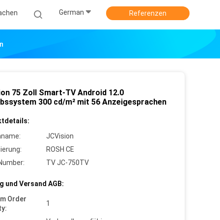
German
achen
Referenzen
n
ion 75 Zoll Smart-TV Android 12.0
ebssystem 300 cd/m² mit 56 Anzeigesprachen
tdetails:
nname:
JCVision
zierung:
ROSH CE
Number:
TV JC-750TV
g und Versand AGB:
um Order
1
ty: