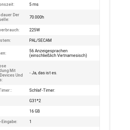
onszeit:
5 ms
dauer Der
70.000h
elle:
verbrauch:
225W
ystem:
PAL/SECAM
56 Anzeigesprachen
en:
(einschließlich Vietnamesisch)
ose
dung Mit
- Ja, das ist es.
Devices Und
s:
Timer::
Schlaf-Timer:
G31*2
16 GB
Eingabe:
1