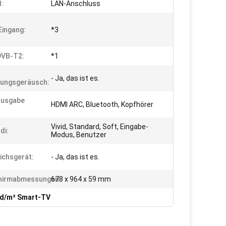
1:
LAN-Anschluss
ingang:
*3
 DVB-T2:
*1
- Ja, das ist es.
ungsgeräusch:
ausgabe
HDMI ARC, Bluetooth, Kopfhörer
Vivid, Standard, Soft, Eingabe-
di:
Modus, Benutzer
ichsgerät:
- Ja, das ist es.
chirmabmessungen:
678 x 964 x 59 mm
cd/m² Smart-TV