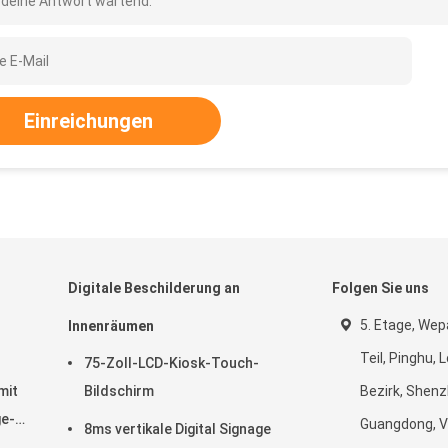
 deine Antwort wartend.
Einreichungen
Digitale Beschilderung an
Folgen Sie uns
5. Etage, Wep
Innenräumen
Teil, Pinghu,
75-Zoll-LCD-Kiosk-Touch-
mit
Bildschirm
Bezirk, Shenz
e-
Guangdong, V
8ms vertikale Digital Signage