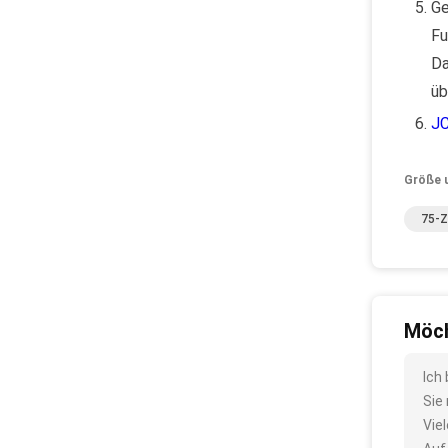
Ge
Fu
Da
üb
JC
Größe 
75-Z
Möch
Ich
Sie
Vie