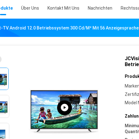
odukte
Über Uns
Kontakt Mit Uns
Nachrichten
Rechtss
t-TV Android 12.0 Betriebssystem 300 Cd/m² Mit 56 Anzeigesprache
JCVis
Betri
Produk
Marke
Zertifi
Model 
Zahlun
Minim
Quanti