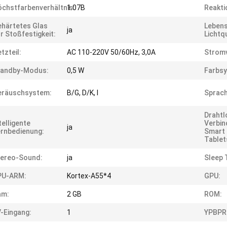
chstfarbenverhältnis:
1.07B
Reakti
härtetes Glas
Lebens
ja
r Stoßfestigkeit:
Lichtqu
tzteil:
AC 110-220V 50/60Hz, 3,0A
Strom
tandby-Modus:
0,5 W
Farbs
eräuschsystem:
B/G, D/K, I
Sprach
Drahtl
telligente
Verbin
ja
rnbedienung:
Smart 
Tablet
tereo-Sound:
ja
Sleep 
PU-ARM:
Kortex-A55*4
GPU:
am:
2 GB
ROM:
-Eingang:
1
YPBPR-