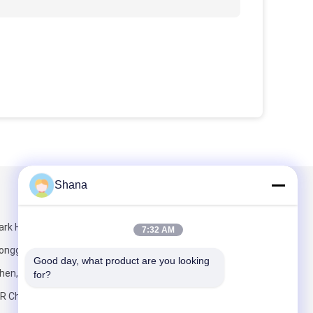
Shana
Mailen Sie uns
ark High-Tech
7:32 AM
 Longgang
Good day, what product are you looking 
hen, Provinz
for?
R China.