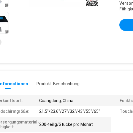
Versor
Fähigke
informationen
Produkt-Beschreibung
rkunftsort:
Guangdong, China
Funkti
ldschirmgröße:
21.5"/23.6"/27"/32"/43"/55"/65"
Touch
rsorgungsmaterial-
200-teilig/Stücke pro Monat
higkeit: