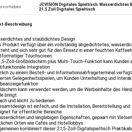
JCVISION Digitales Spieltisch
,
Wasserdichtes Bi
rvorheben:
21.5 Zoll Digitales Spieltisch
kt-Beschreibung
sserdichtes und staubdichtes Design
 Produkt verfügt über ein vollständig abgedichtetes, wasserdi
teht und sich sehr gut für den Einsatz in einer feuchten Kaffe
oßformatiger Touchscreen
,5-Zoll-Großbildschirm plus Multi-Touch-Funktion kann Kunden ein
tifunktionale Integration
lich zu einem Bestell- und Informationsabfrageterminal verfügt
ierten Gelegenheitsspielen, um Kunden Unterhaltung und Interakt
rbeanzeigefunktion
ildschirm kann verwendet werden, um die Werbeinhalte des Händ
le bringt.
fach und leicht zu bedienen
samtdesign ist einfach, und die Installation, Bereitstellung un
ignet für öffentliche Bereiche
sserdichten und langlebigen Eigenschaften, gepaart mit Vielseiti
lichen Orten wie Cafés und Hotellobbys.
gemeinen kombiniert dieser 21,5-Zoll-Digitalspieltisch Praktikabi