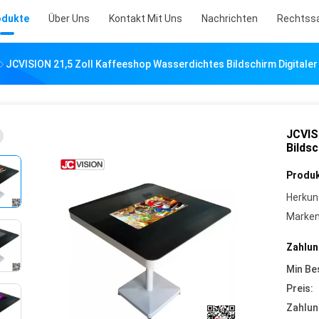
odukte
Über Uns
Kontakt Mit Uns
Nachrichten
Rechtss
JCVISION 21,5 Zoll Kaffeeshop Wasserdichtes Bildschirm Digitaler
JCVIS
Bildsc
Produk
Herkun
Marke
Zahlun
Min Be
Preis:
Zahlun