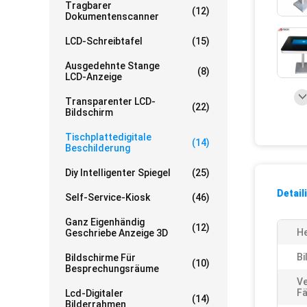
Tragbarer
(12)
Dokumentenscanner
LCD-Schreibtafel
(15)
Ausgedehnte Stange
(8)
LCD-Anzeige
Transparenter LCD-
(22)
Bildschirm
Tischplattedigitale
(14)
Beschilderung
Diy Intelligenter Spiegel
(25)
Detail
Self-Service-Kiosk
(46)
Ganz Eigenhändig
(12)
He
Geschriebe Anzeige 3D
Bi
Bildschirme Für
(10)
Besprechungsräume
Ve
Fä
Lcd-Digitaler
(14)
Bilderrahmen