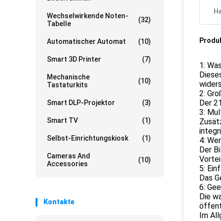
He
Wechselwirkende Noten-
(32)
Tabelle
Produ
Automatischer Automat
(10)
Smart 3D Printer
(7)
1: Wa
Dieses
Mechanische
(10)
widers
Tastaturkits
2: Gr
Der 21
Smart DLP-Projektor
(3)
3: Mul
Smart TV
(1)
Zusätz
integr
Selbst-Einrichtungskiosk
(1)
4: We
Der B
Cameras And
Vortei
(10)
Accessories
5: Ein
Das Ge
6: Gee
Die wa
Kontakte
öffent
Im All