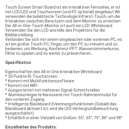
Touch Screen Smart Board ist ein interaktiver Fernseher, er ist
mit LCD/LED und Touchscreen (und PC optional) eingebaut.Wir
verwenden die beliebteste Technologie Infrarot-Touch, um die
Interaktion zwischen Benutzern und dem Monitor zu erreichen.
Der All-in-One-Touch-Monitor ist auch ein LCD-Whiteboard.
Verwenden Sie den LCD anstelle des Projektors für die
Bilddarstellung.
Verbinden Sie sich mit einem eingebauten oder externen PC, es
ist ein großer Touch-PC, Finger, um den PC zu steuern und zu
bedienen, um Werbung, Konferenz-PPT, Klassenzimmerkurse,
Filme zu spielen und so weiter zu präsentieren...
Spezifikation
Eigenschaften des All-in-One Interaktive Whiteboard
* 20 Punkte IR-Touchscreen
* Kommt mit Multifunktionssoftware
* Kommt mit WIFI
* Ausgestattet mit mehreren Signal-Schnittstellen
* Aluminiumlegierte Karosserie mit Touch-Rahmenmodul für
den vorderen Zugang
* Intelligente Blackboard-Erkennungsfunktionen (Sobald das
Blackboard aktiviert ist, wird die LED-Hintergrundbeleuchtung
ausgeschaltet)
* Erhältlich in einer Vielzahl von Größen: 55°, 65°, 75°, 86° und 98°
Einzelheiten des Produkts: