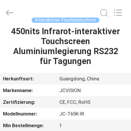
2026
Shenzhen
Junction
Interactive
Technology
Interaktiver Flachbildschirm
Co.,
Ltd..
All
450nits Infrarot-interaktiver
ZU
Rights
Reserved.
Touchscreen
HAUSE
Aluminiumlegierung RS232
PRODUKTE
für Tagungen
ÜBER
Herkunftsort:
Guangdong, China
UNS
Markenname:
JCVISION
Zertifizierung:
CE, FCC, RoHS
WERKSBESICHTIGUNG
Modellnummer:
JC-T65K-IR
QUALITÄTSKONTROLLE
Min Bestellmenge:
1