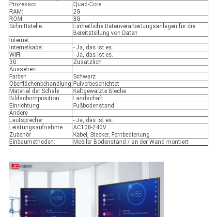
Prozessor:
Quad-Core
RAM:
2G
ROM:
8G
Schnittstelle:
Einheitliche Datenverarbeitungsanlagen für die
Bereitstellung von Daten
Internet:
Internetkabel:
- Ja, das ist es.
WIFI:
- Ja, das ist es.
3G:
Zusätzlich
Aussehen:
Farben
Schwarz
Oberflächenbehandlung:
Pulverbeschichtet
Material der Schale:
Kaltgewalzte Bleche
Bildschirmposition:
Landschaft
Einrichtung:
Fußbodenstand
Andere
Lautsprecher
- Ja, das ist es.
Leistungsaufnahme
AC100-240V
Zubehör
Kabel, Stecker, Fernbedienung
Einbaumethoden:
Mobiler Bodenstand / an der Wand montiert