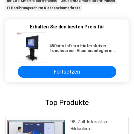
65-Zoll-Smart-Board-Panels
350cd/m2 Smart-Board-Panels
I7 Berührungsschirm Klassenzimmerbrett
Erhalten Sie den besten Preis für
450nits Infrarot-interaktiver
Touchscreen Aluminiumlegierung
RS232 für Tagungen
Fortsetzen
Top Produkte
98-Zoll-Interaktive
Bildschirm