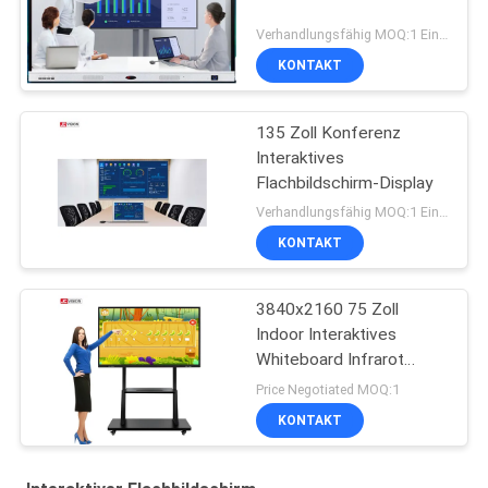
Verhandlungsfähig MOQ:1 Einheit
KONTAKT
135 Zoll Konferenz
Interaktives
Flachbildschirm-Display
Verhandlungsfähig MOQ:1 Einheit
KONTAKT
3840x2160 75 Zoll
Indoor Interaktives
Whiteboard Infrarot
Monitor RoHS
Price Negotiated MOQ:1
KONTAKT