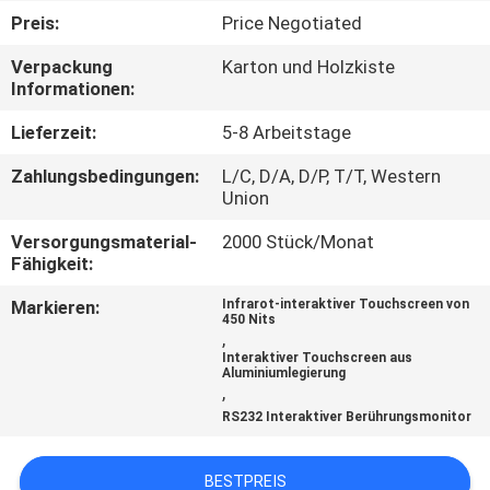
Preis:
Price Negotiated
KONTAKT
Verpackung
Karton und Holzkiste
MIT
Informationen:
UNS
Lieferzeit:
5-8 Arbeitstage
Zahlungsbedingungen:
L/C, D/A, D/P, T/T, Western
NACHRICHTEN
Union
Versorgungsmaterial-
2000 Stück/Monat
RECHTSSACHEN
Fähigkeit:
Markieren:
Infrarot-interaktiver Touchscreen von
450 Nits
BITTE UM
,
Interaktiver Touchscreen aus
EIN
Aluminiumlegierung
,
ANGEBOT
RS232 Interaktiver Berührungsmonitor
SITEMAP
BESTPREIS