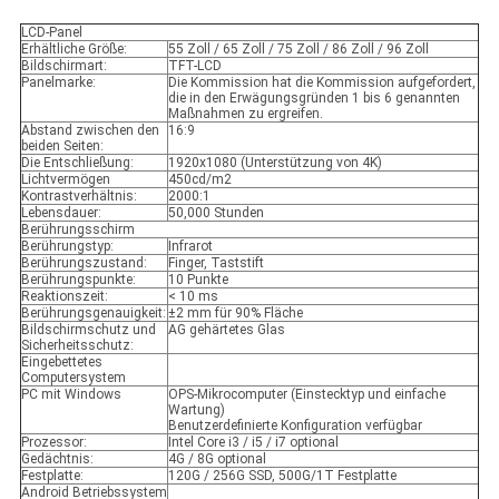
LCD-Panel
Erhältliche Größe:
55 Zoll / 65 Zoll / 75 Zoll / 86 Zoll / 96 Zoll
Bildschirmart:
TFT-LCD
Panelmarke:
Die Kommission hat die Kommission aufgefordert,
die in den Erwägungsgründen 1 bis 6 genannten
Maßnahmen zu ergreifen.
Abstand zwischen den
16:9
beiden Seiten:
Die Entschließung:
1920x1080 (Unterstützung von 4K)
Lichtvermögen
450cd/m2
Kontrastverhältnis:
2000:1
Lebensdauer:
50,000 Stunden
Berührungsschirm
Berührungstyp:
Infrarot
Berührungszustand:
Finger, Taststift
Berührungspunkte:
10 Punkte
Reaktionszeit:
< 10 ms
Berührungsgenauigkeit:
±2 mm für 90% Fläche
Bildschirmschutz und
AG gehärtetes Glas
Sicherheitsschutz:
Eingebettetes
Computersystem
PC mit Windows
OPS-Mikrocomputer (Einstecktyp und einfache
Wartung)
Benutzerdefinierte Konfiguration verfügbar
Prozessor:
Intel Core i3 / i5 / i7 optional
Gedächtnis:
4G / 8G optional
Festplatte:
120G / 256G SSD, 500G/1T Festplatte
Android Betriebssystem