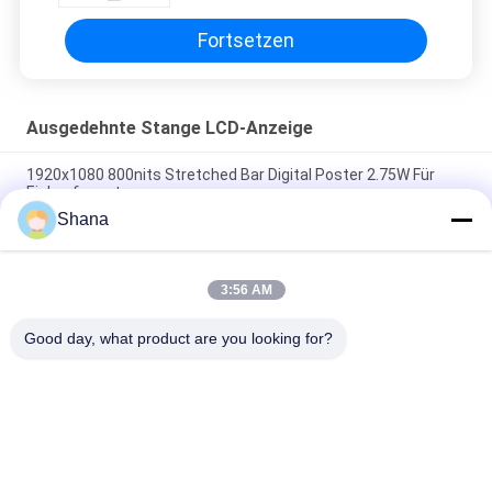
Fortsetzen
Ausgedehnte Stange LCD-Anzeige
1920x1080 800nits Stretched Bar Digital Poster 2.75W Für
Einkaufszentrum
Shana
24-Zoll-LCD-Bildschirm mit 500-Nitz-Streckenleiste 1920x540
Pixel
3:56 AM
JCVISION 42 Zoll Streckbar LCD-Display Kühlschranktür
Digitaler Werbebildschirm
Good day, what product are you looking for?
Beliebte Kategorien
Alle
Anzeige Der 
Digitale 
Digitalen 
Beschilderung An 
Beschilderung Im 
Innenräumen