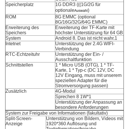
Speicherplatz
1G DDR3 (((1G/2G für
optionale
)
Auswahl
ROM
8G EMMC (optional
8G/16G/32G/64G EMMC)
Erweiterung des
Erweiterung der TF-Karte mit
Speichers
höchster Unterstützung für 64 GB
System
Android 8. Das ist nicht wahr.1
Intetnet
Unterstützung der 2.4G WIFI-
Verbindung
RTC-Echtzeituhr
Unterstützung der Ein- /
Ausschaltfunktion
Schnittstellen
1 * Micro USB (OTG), 1 * TF-
Karte, 1 * Typ-c (DC 12V, DC
12V Eingang, muss mit unserem
speziellen Adapter für die
Stromversorgung passen)
Zusätzlich
4G-Modul
Sprechen 8 1W*1
Unterstützung der Anpassung an
besondere Anforderungen
System zur Freigabe von Informationen (fakultativ)
Split-Screen-
Unterstützung von Bildern, Videos mit
Anzeige
1920*360 Auflösung und
Textinformationsfreigabe,