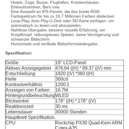
Hotels, Züge, Busse, Flughäfen, Krankenhäuser,
Einkaufszentren, Bars usw.
Eine Auswahl an IPS-Panels, die das breite RGB-
Farbspektrum für bis zu 16,7 Millionen Farben abdecken.
Loop-Play, Auto-Play.U-Disk oder SD-Karte einfügen, um
automatisch zu lesen und abzuspielen.
Nahtlose Übergabe, bessere visuelle Erfahrung, ein
Knopfknopf, reibungsloses Spielen, keine Verzögerung und
schwarzer Bildschirm.
Horizontale und vertikale Bildschirmwiedergabe.
Spezifikation:
Größe
19" LCD-Panel
Aktives Anzeigegebiet
476.64 ((H) * 89.37 ((V) mm
Entschließung
1920 ((V) *360 ((H)
Helle
300cd
Kontrastverhältnis
1200:1
Anzeigen von Farben
16.7M
Hintergrundbeleuchtung
WLED
Blickwinkel
178° ((H) * 178° ((V)
Reaktionszeit
30 ms
Lebensdauer
30000 Stunden
Hauptbrett Spezifikation.
CPU
Rockchip PX30 Quad-Kern ARM
Cotex-A35