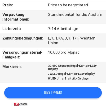
Preis:
Price to be negotiated
KONTAKT
Verpackung
Standardpaket für die Ausfuhr
MIT
Informationen:
UNS
Lieferzeit:
7-14 Arbeitstage
Zahlungsbedingungen:
L/C, D/A, D/P, T/T, Western
NACHRICHTEN
Union
Versorgungsmaterial-
10.000 pro Monat
RECHTSSACHEN
Fähigkeit:
Markieren:
30.000 Stunden Regal-Kanten-LCD-
Display
BITTE UM
,
,
WLED Regal-Kanten-LCD-Display
EIN
WLED Ultra-Breitbild-Displays
ANGEBOT
BESTPREIS
SITEMAP