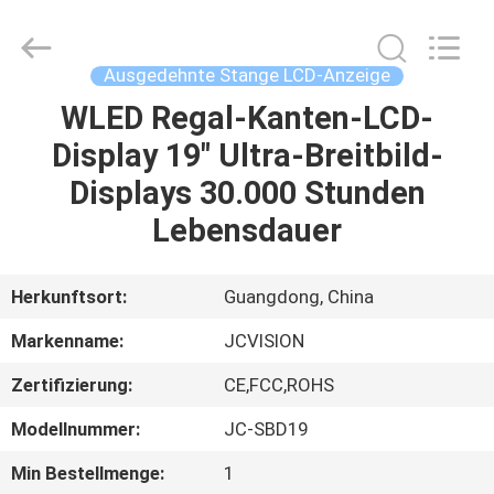
2026
Shenzhen
Junction
Interactive
Technology
Ausgedehnte Stange LCD-Anzeige
Co.,
Ltd..
All
WLED Regal-Kanten-LCD-
ZU
Rights
Reserved.
Display 19" Ultra-Breitbild-
HAUSE
Displays 30.000 Stunden
PRODUKTE
Lebensdauer
ÜBER
Herkunftsort:
Guangdong, China
UNS
Markenname:
JCVISION
Zertifizierung:
CE,FCC,ROHS
WERKSBESICHTIGUNG
Modellnummer:
JC-SBD19
QUALITÄTSKONTROLLE
Min Bestellmenge:
1