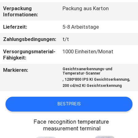
Verpackung
Packung aus Karton
KONTAKT
Informationen:
MIT
Lieferzeit:
5-8 Arbeitstage
UNS
Zahlungsbedingungen:
t/t
Versorgungsmaterial-
1000 Einheiten/Monat
NACHRICHTEN
Fähigkeit:
Markieren:
Gesichtsanerkennungs-und
RECHTSSACHEN
Temperatur-Scanner
,
,
1280*800 IPS KI Gesichtserkennung
200 cd/m2 KI Gesichtserkennung
BITTE UM
EIN
BESTPREIS
ANGEBOT
SITEMAP