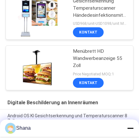
Gesichtserkennung
Temperaturscanner
Händedesinfektionsmittel
Werbekiosk
USD968/unit-USD1098/unit MOQ:1 Einheit
KONTAKT
Menübrett HD
Wandwerbeanzeige 55
Zoll
Price Negotiated MOQ:1
KONTAKT
Digitale Beschilderung an Innenräumen
Android OS KI Gesichtserkennung und Temperaturscanner 8
Zoll
Shana
Smartboard, das Innendigitale beschilderung dreht, zeigt
kapazitiven Touch Screen an