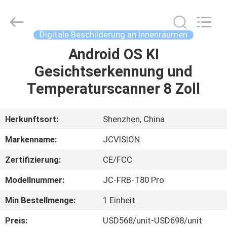
2026
Shenzhen
Junction
Interactive
Technology
Digitale Beschilderung an Innenräumen
Co.,
Ltd..
All
Android OS KI
ZU
Rights
Reserved.
Gesichtserkennung und
HAUSE
Temperaturscanner 8 Zoll
PRODUKTE
Herkunftsort:
Shenzhen, China
ÜBER
Markenname:
JCVISION
UNS
Zertifizierung:
CE/FCC
Modellnummer:
JC-FRB-T80 Pro
WERKSBESICHTIGUNG
Min Bestellmenge:
1 Einheit
QUALITÄTSKONTROLLE
Preis:
USD568/unit-USD698/unit