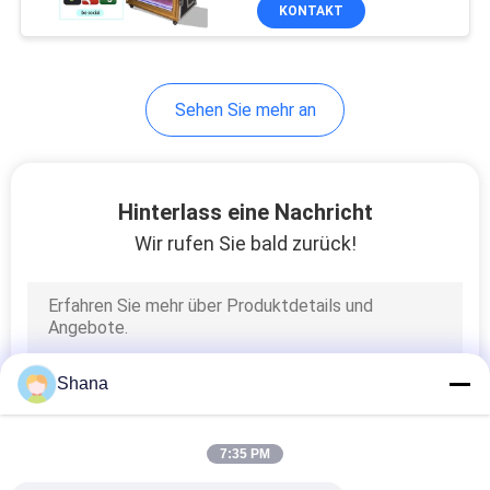
KONTAKT
KONTAKT
MIT
Sehen Sie mehr an
UNS
NACHRICHTEN
Hinterlass eine Nachricht
Wir rufen Sie bald zurück!
RECHTSSACHEN
BITTE UM
EIN
Shana
ANGEBOT
7:35 PM
SITEMAP