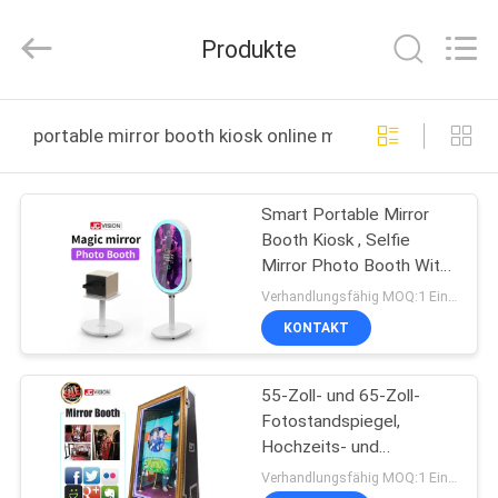
2026
Shenzhen
Junction
Produkte
Interactive
Technology
Co.,
Ltd..
All
ZU
Rights
portable mirror booth kiosk online manufacture
Reserved.
HAUSE
Smart Portable Mirror
PRODUKTE
Booth Kiosk , Selfie
Mirror Photo Booth With
ÜBER
Printer 21.5inch
Verhandlungsfähig MOQ:1 Einheit
UNS
KONTAKT
55-Zoll- und 65-Zoll-
WERKSBESICHTIGUNG
Fotostandspiegel,
Hochzeits- und
QUALITÄTSKONTROLLE
Tragbarer Zauberspiegel
Verhandlungsfähig MOQ:1 Einheit